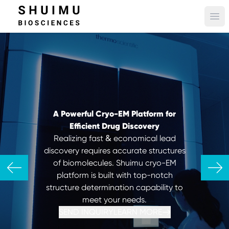
Ope
A Powerful
Cryo-EM
Platform for
Efficient Drug Discovery
&
Realizing fast
economical lead
discovery requires accurate structures
of biomolecules. Shuimu cryo-EM
platform is built with top-notch
structure determination capability to
meet your needs.
SEND INQUIRY
LEARN MORE