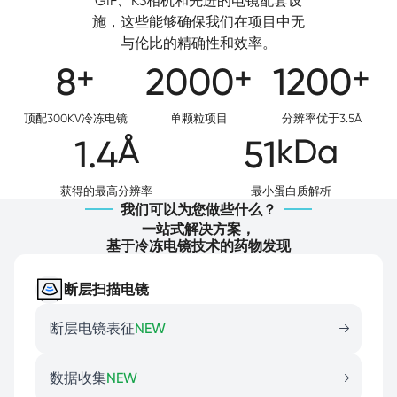
GIF、K3相机和先进的电镜配套设
施，这些能够确保我们在项目中无
与伦比的精确性和效率。
+
+
+
8
2000
1200
顶配300KV冷冻电镜
单颗粒项目
分辨率优于3.5Å
Å
kDa
1.4
51
获得的最高分辨率
最小蛋白质解析
我们可以为您做些什么？
一站式解决方案，
基于冷冻电镜技术的药物发现
断层扫描电镜
断层电镜表征
NEW
数据收集
NEW