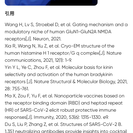
引用
Wang H, Lv S, Stroebel D, et al. Gating mechanism and a
modulatory niche of human GluN1-GluN2A NMDA
receptors[J]. Neuron, 2021.
Xia R, Wang N, Xu Z, et al. Cryo-EM structure of the
human histamine H 1 receptor/G q complex[J]. Nature
communications, 2021, 12(1): 1-9.
Yin Y L, Ye C, Zhou F, et al. Molecular basis for kinin
selectivity and activation of the human bradykinin
receptors [J]. Nature Structural & Molecular Biology, 2021,
28: 755-761.
Ma X, Zou F, Yu F, et al. Nanoparticle vaccines based on
the receptor binding domain (RBD) and heptad repeat
(HR) of SARS-CoV-2 elicit robust protective immune
responses[J]. Immunity, 2020, 53(6): 1315-1330. e9.
Du S, Liu P, Zhang Z, et al. Structures of SARS-CoV-2 B.
1.351 neutralizing antibodies provide insights into cocktail