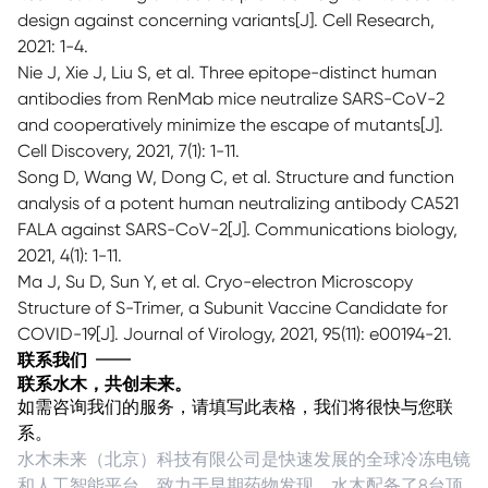
design against concerning variants[J]. Cell Research,
2021: 1-4.
Nie J, Xie J, Liu S, et al. Three epitope-distinct human
antibodies from RenMab mice neutralize SARS-CoV-2
and cooperatively minimize the escape of mutants[J].
Cell Discovery, 2021, 7(1): 1-11.
Song D, Wang W, Dong C, et al. Structure and function
analysis of a potent human neutralizing antibody CA521
FALA against SARS-CoV-2[J]. Communications biology,
2021, 4(1): 1-11.
Ma J, Su D, Sun Y, et al. Cryo-electron Microscopy
Structure of S-Trimer, a Subunit Vaccine Candidate for
COVID-19[J]. Journal of Virology, 2021, 95(11): e00194-21.
联系我们
联系水木，共创未来。
如需咨询我们的服务，请填写此表格，我们将很快与您联
系。
水木未来（北京）科技有限公司是快速发展的全球冷冻电镜
和人工智能平台，致力于早期药物发现。水木配备了8台顶