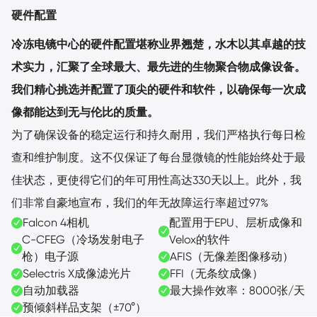
硬件配置
冷冻电镜中心的硬件配置堪称业界翘楚，水木以其卓越的技
术实力，汇聚了全球最大、最先进的生物聚合物成像设备。
我们精心挑选并配置了顶尖的硬件和软件，以确保每一次成
像都能达到无与伦比的质量。
为了确保设备的稳定运行和持久耐用，我们严格执行每日检
查和维护制度。这不仅保证了每台显微镜的性能始终处于最
佳状态，更使得它们的年可用性高达330天以上。此外，我
们非常自豪地宣布，我们的年无故障运行率超过97%
Falcon 4相机
配置用于EPU、层析成像和
C-CFEG（冷场发射电子
Velox的软件
枪）电子源
AFIS（无像差图像移动）
Selectris X成像滤光片
FFI（无条纹成像）
自动加载器
最大操作效率：8000张/天
预倾斜样品支架（±70°）