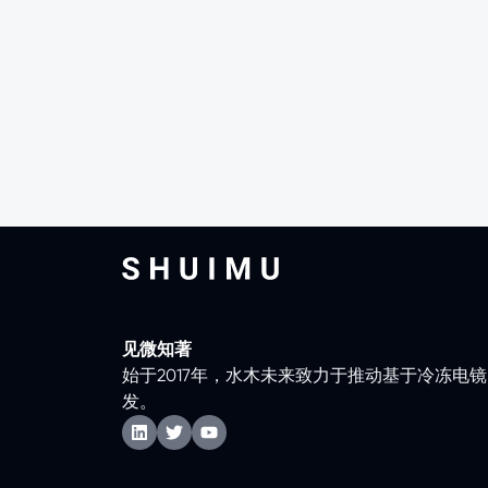
见微知著
始于2017年，水木未来致力于推动基于冷冻电
发。